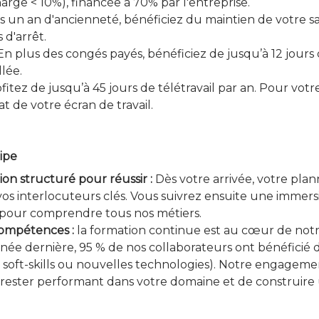
arge < 10%), financée à 70% par l'entreprise.
s un an d'ancienneté, bénéficiez du maintien de votre sa
 d'arrêt.
n plus des congés payés, bénéficiez de jusqu’à 12 jours
llée.
fitez de jusqu’à 45 jours de télétravail par an. Pour votre
t de votre écran de travail.
uipe
ion structuré pour réussir :
Dès votre arrivée, votre pla
os interlocuteurs clés. Vous suivrez ensuite une immer
s pour comprendre tous nos métiers.
ompétences :
la formation continue est au cœur de notre 
nnée dernière, 95 % de nos collaborateurs ont bénéficié 
 soft-skills ou nouvelles technologies). Notre engagemen
ester performant dans votre domaine et de construire u