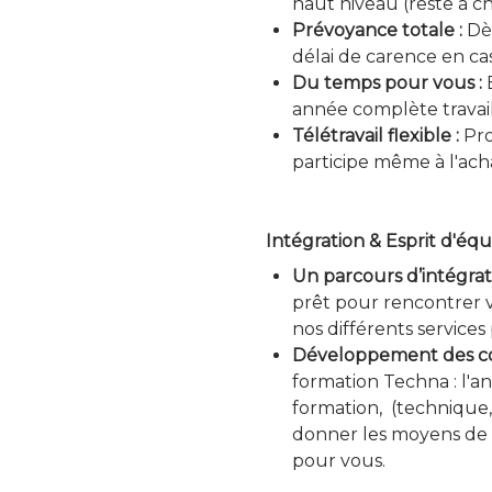
haut niveau (reste à ch
Prévoyance totale :
Dè
délai de carence en cas
Du temps pour vous :
E
année complète travai
Télétravail flexible :
Pro
participe même à l'acha
Intégration & Esprit d'éq
Un parcours d’intégrat
prêt pour rencontrer v
nos différents service
Développement des c
formation Techna : l'a
formation, (technique,
donner les moyens de r
pour vous.