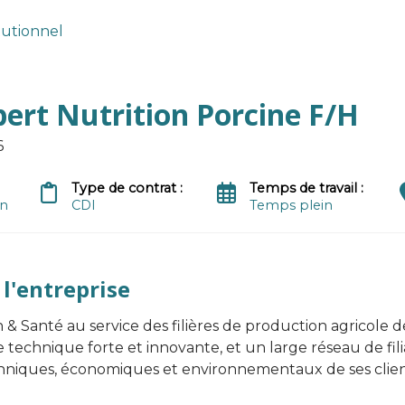
itutionnel
pert Nutrition Porcine F/H
6
Type de contrat :
Temps de travail :
on
CDI
Temps plein
 l'entreprise
& Santé au service des filières de production agricole d
 technique forte et innovante, et un large réseau de filia
niques, économiques et environnementaux de ses clien