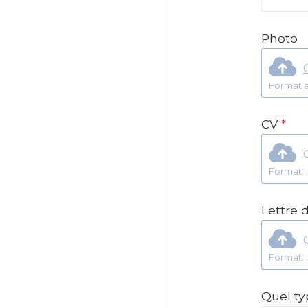
Photo
Format a
CV
*
Lettre 
Quel ty