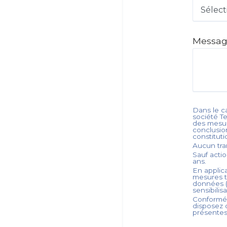
Sélect
Messa
Dans le ca
société
T
des mesur
conclusion
constitut
Aucun tra
Sauf acti
ans.
En applica
mesures t
données (
sensibilis
Conformém
disposez d
présente