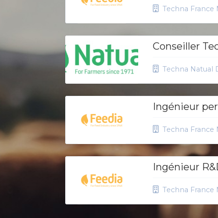
Techna France 
Conseiller Te
Techna Natual D
Ingénieur pe
Techna France 
Ingénieur R&D
Techna France 