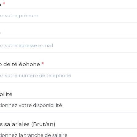
m
*
*
 de téléphone
*
ilité
s salariales
(Brut/an)