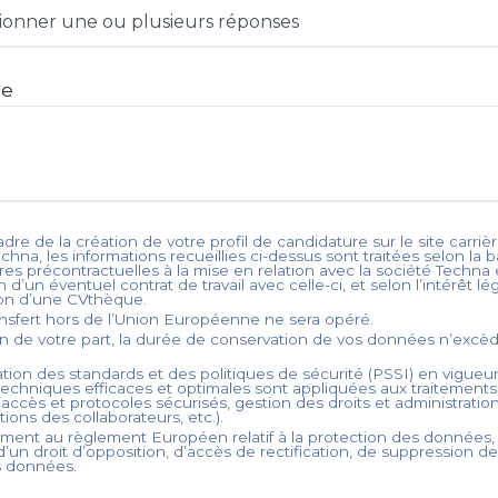
ionner une ou plusieurs réponses
ge
dre de la création de votre profil de candidature sur le site carrièr
echna
, les informations recueillies ci-dessus sont traitées selon la 
es précontractuelles à la mise en relation avec la société
Techna
e
 d’un éventuel contrat de travail avec celle-ci, et selon l’intérêt lég
ion d’une CVthèque.
nsfert hors de l’Union Européenne ne sera opéré.
on de votre part, la durée de conservation de vos données n’exc
tion des standards et des politiques de sécurité (PSSI) en vigueur
echniques efficaces et optimales sont appliquées aux traitement
accès et protocoles sécurisés, gestion des droits et administration
ations des collaborateurs, etc.).
ent au règlement Européen relatif à la protection des données,
’un droit d’opposition, d’accès de rectification, de suppression d
s données.