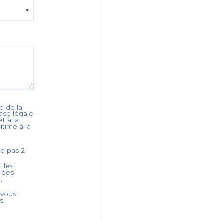
e de la
base légale
t à la
itime à la
ède pas
2
, les
s des
,
 vous
es