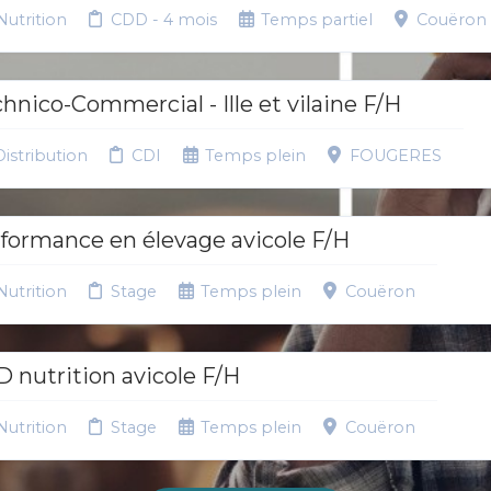
Nutrition
CDD - 4 mois
Temps partiel
Couëron
chnico-Commercial - Ille et vilaine F/H
istribution
CDI
Temps plein
FOUGERES
rformance en élevage avicole F/H
Nutrition
Stage
Temps plein
Couëron
 nutrition avicole F/H
Nutrition
Stage
Temps plein
Couëron