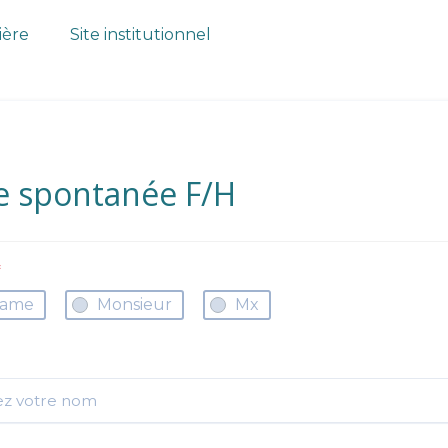
ière
Site institutionnel
e spontanée F/H
*
ame
Monsieur
Mx