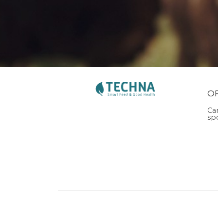
O
Ca
sp